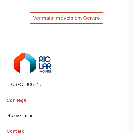
consequência uma maior chance de vender ou alugar seu
imóvel mais rápido. Contamos também com um time de
Ver mais imóveis em
Centro
programadores, corretores treinados e uma central de
atendimento preparada para atender proprietários e
inquilinos.
CRECI:
10617-J
Conheça
Nosso Time
Contato