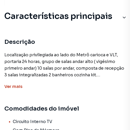
Características principais
Descrição
Localização privilegiada ao lado do Metrô carioca e VLT,
portaria 24 horas, grupo de salas andar alto ( vigésimo
primeiro andar) 10 salas por andar, composta de recepção
3 salas integralizadas 2 banheiros cozinha kit.
Ver
mais
O preço do imóvel está sujeito à mudança sem aviso
prévio, conforme solicitação do proprietário.
Comodidades do imóvel
Não encontrou o que procurava ou deseja mais
informações sobre Casas ou Apartamentos no Rio de
Janeiro?
Circuito Interno TV