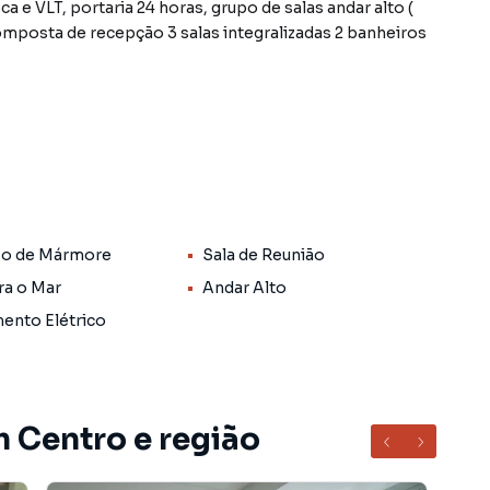
alto (
composta de recepção 3 salas integralizadas 2 banheiros
aviso prévio, conforme solicitação do proprietário.
s informações sobre Casas ou Apartamentos no Rio de
fone:
so de Mármore
Sala de Reunião
ra o Mar
Andar Alto
ento Elétrico
o Centro, em Rio de Janeiro. Não encontrou o que
Sala em Rio de Janeiro? Entre em contato com nossa
m Centro e região
entos, casas residenciais e comerciais, sobrados,