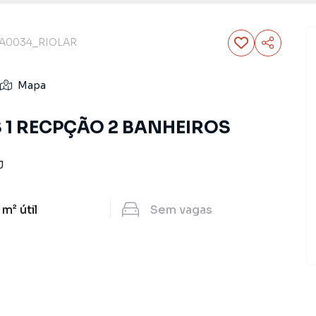
A0034_RIOLAR
Mapa
 1 RECPÇÃO 2 BANHEIROS
J
 m²
útil
Sem
vagas