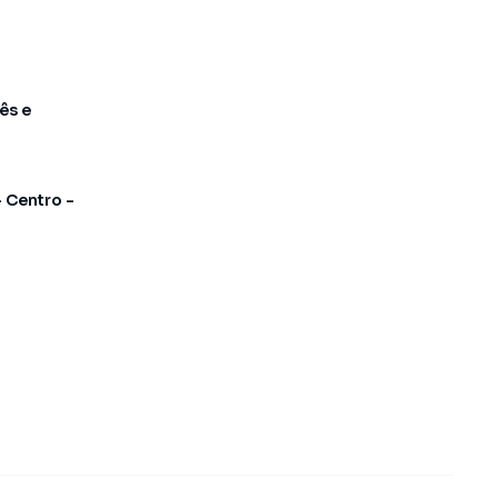
ês e
- Centro -