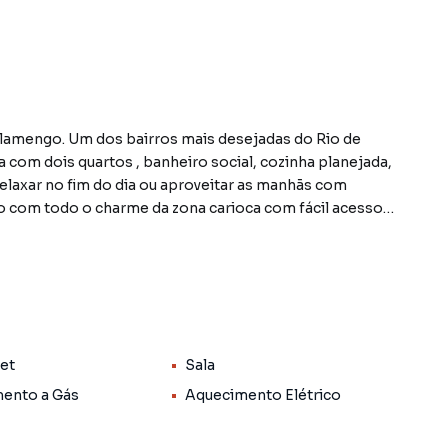
ejadas do Rio de
s manhãs com
ara ter direito a vaga, uma vez que tenha, só perderá se
Pet
Sala
aviso prévio, conforme solicitação do proprietário.
ento a Gás
Aquecimento Elétrico
s informações sobre Casas ou Apartamentos no Rio de