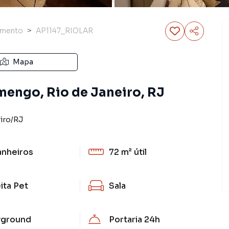
amento
AP1147_RIOLAR
Mapa
mengo, Rio de Janeiro, RJ
iro
/
RJ
anheiros
72 m²
útil
ita Pet
Sala
yground
Portaria 24h