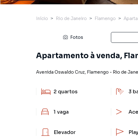
Início
Rio de Janeiro
Flamengo
Apart
Fotos
Apartamento à venda, Fla
Avenida Oswaldo Cruz
,
Flamengo
-
Rio de Jane
2
quartos
3
b
1
vaga
Ace
Elevador
Pla