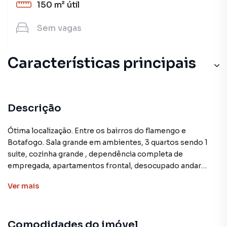
150 m²
útil
Sem
vagas
Características principais
Quarto de Serviço
Armário Suíte
Descrição
Aceita Pet
Ótima localização. Entre os bairros do flamengo e
Botafogo. Sala grande em ambientes, 3 quartos sendo 1
Elevador
suite, cozinha grande , dependência completa de
empregada, apartamentos frontal, desocupado andar
Portaria 24h
médio, claro e ventilado. A 5 minutos da estação do
Ver
mais
flamengo, farto comércio, transporte e facilidade de
acesso a outros bairros da Zona sul. Prédio residencial
poucas unidades , portaria 24 horas, ( possibilidade de
Comodidades do imóvel
aluguel de vaga no prédio). Documentação apta a