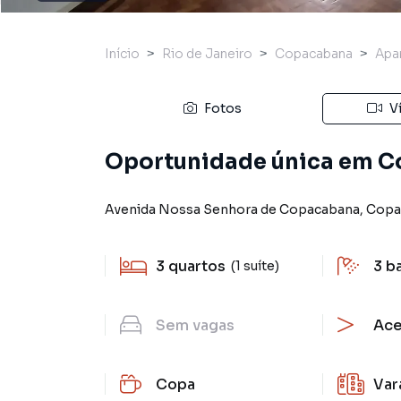
Início
Rio de Janeiro
Copacabana
Apa
Fotos
V
Oportunidade única em 
Avenida Nossa Senhora de Copacabana
,
Copa
3
quartos
3
b
(1 suíte)
Sem
vagas
Ace
Copa
Var