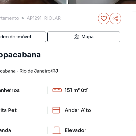
rtamento
AP1291_RIOLAR
ídeo do imóvel
Mapa
Copacabana
cabana
-
Rio de Janeiro
/
RJ
anheiros
151 m²
útil
ita Pet
Andar Alto
anda
Elevador