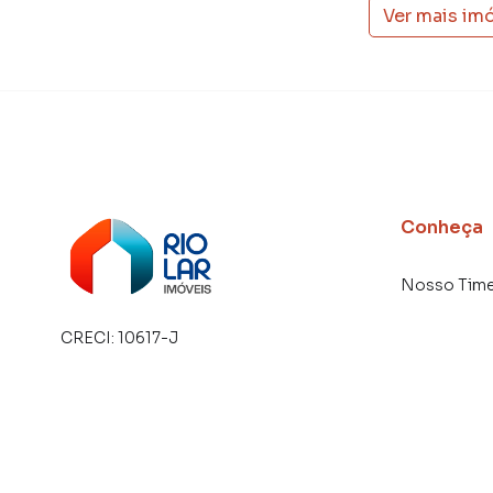
Ver mais im
com um time de programadores, corretores tr
atender proprietários e inquilinos.
Conheça
Nosso Tim
CRECI:
10617-J