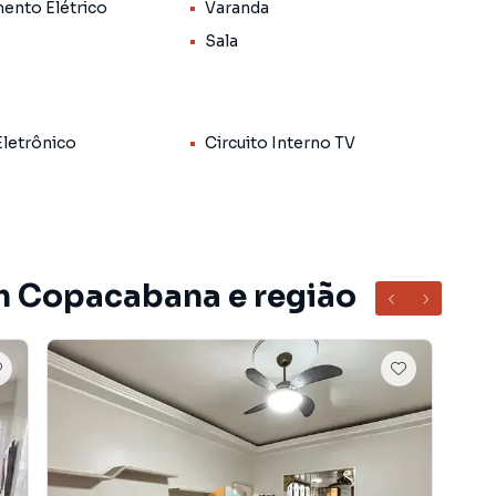
ento Elétrico
Varanda
e, garantindo tranquilidade, privacidade e uma vista
Sala
aviso prévio, conforme solicitação do proprietário.
Eletrônico
Circuito Interno TV
s informações sobre Casas ou Apartamentos no Rio de
fone:
m Copacabana e região
 do bairro Copacabana, em Rio de Janeiro. Não
formações sobre Apartamento em Rio de Janeiro? Entre
21) 3950-8850.