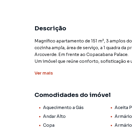
Descrição
Magnífico apartamento de 151 m², 3 amplos dorm
cozinha ampla, área de serviço, a 1 quadra da 
Arcoverde. Em frente ao Copacabana Palace.
Um imóvel que reúne conforto, sofisticação e 
Ver
mais
✨ Destaques do imóvel
151 m² de área privativa
Comodidades do imóvel
Duas amplas salas, proporcionando ambientes 
3 dormitórios espaçosos sendo 2 com armár
Aquecimento a Gás
Aceita 
3 banheiros (sendo 1 suíte e 1 lavabo)
Ampla varanda
Andar Alto
Armário
Copa-Cozinha com ótimos armários
Copa
Armário
Área de serviço