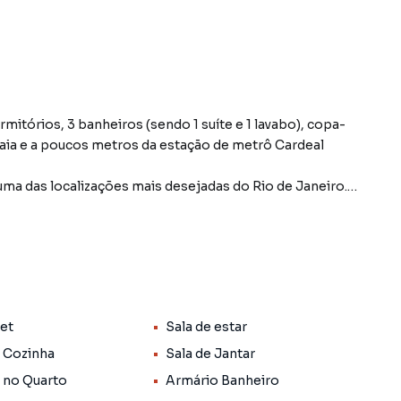
itórios, 3 banheiros (sendo 1 suíte e 1 lavabo), copa-
praia e a poucos metros da estação de metrô Cardeal
uma das localizações mais desejadas do Rio de Janeiro.
distintos para estar, receber e conviver com conforto
ios embutidos
Pet
Sala de estar
 Cozinha
Sala de Jantar
 no Quarto
Armário Banheiro