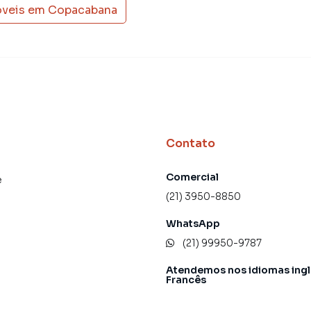
óveis em
Copacabana
einados e uma central de atendimento preparada para
Contato
Comercial
e
(21) 3950-8850
WhatsApp
(21) 99950-9787
Atendemos nos idiomas ingl
Francês