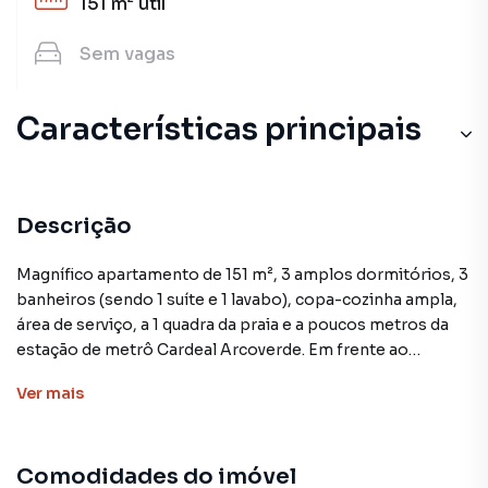
151 m²
útil
Sem
vagas
Características principais
Aceita Pet
Andar Alto
Descrição
Copa
Magnífico apartamento de 151 m², 3 amplos dormitórios, 3
banheiros (sendo 1 suíte e 1 lavabo), copa-cozinha ampla,
Varanda
área de serviço, a 1 quadra da praia e a poucos metros da
estação de metrô Cardeal Arcoverde. Em frente ao
Elevador
Copacabana Palace.
Ver
mais
Um imóvel que reúne conforto, sofisticação e uma das
localizações mais desejadas do Rio de Janeiro.
Comodidades do imóvel
✨ Destaques do imóvel