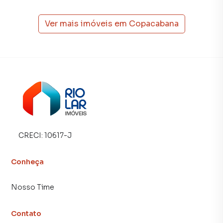
tradicionais. Já vendemos e locamos diversos imóveis em
Rio de Janeiro, especialmente em Copacabana. Isso
Ver mais imóveis em
Copacabana
porque temos uma equipe de marketing digital focada em
produzir campanhas específicas para Rio de Janeiro, o que
aumenta muito o número de contatos interessados e
tendo como consequência uma maior chance de vender ou
alugar seu imóvel mais rápido. Contamos também com um
time de programadores, corretores treinados e uma
central de atendimento preparada para atender
proprietários e inquilinos.
CRECI:
10617-J
Conheça
Nosso Time
Contato