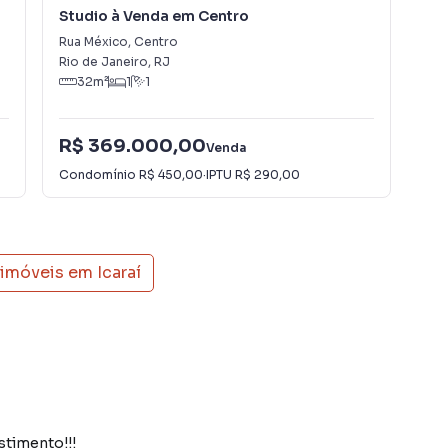
Studio à Venda em Centro
Stu
Rua México
,
Centro
Rua
Rio de Janeiro
,
RJ
Rio
32
m²
1
1
R$ 369.000,00
R$
Venda
Condomínio
R$ 450,00
·
IPTU
R$ 290,00
Con
 imóveis em
Icaraí
stimento!!!