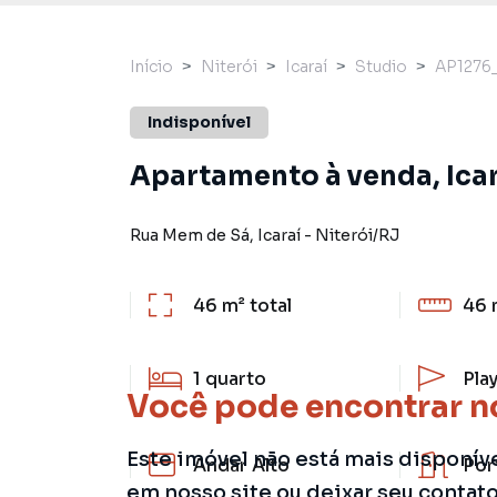
Início
Niterói
Icaraí
Studio
AP1276
Indisponível
Apartamento à venda, Icara
Rua Mem de Sá
,
Icaraí
-
Niterói
/
RJ
46 m²
total
46 
1
quarto
Pla
Você pode encontrar n
Este imóvel não está mais disponív
Andar Alto
Por
em nosso site ou deixar seu contat