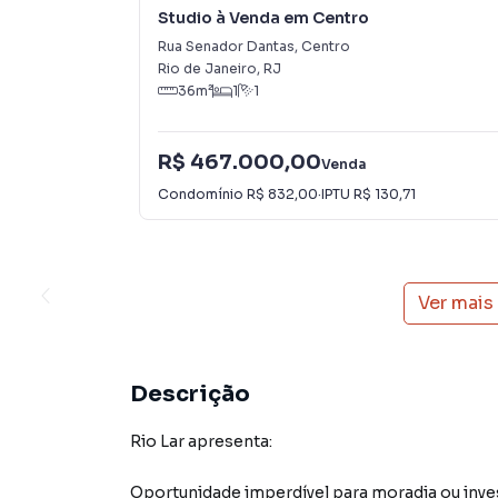
Studio à Venda em Centro
Rua Senador Dantas
,
Centro
Rio de Janeiro
,
RJ
36
m²
1
1
R$ 467.000,00
Venda
Condomínio
R$ 832,00
·
IPTU
R$ 130,71
Ver mais
Descrição
Rio Lar apresenta:
Oportunidade imperdível para moradia ou inve