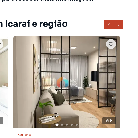
 Icaraí e região
2
9
Studio
Stu