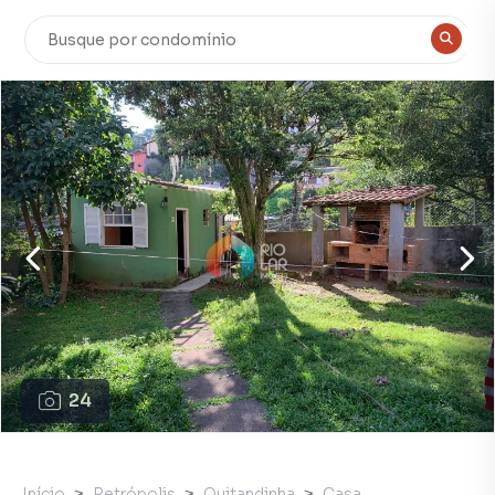
24
Início
Petrópolis
Quitandinha
Casa