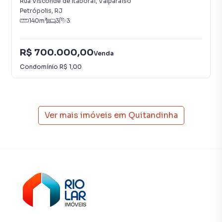
Rua Visconde de Itaboraí
,
Valparaíso
Petrópolis
,
RJ
140
m²
3
3
R$ 700.000,00
Venda
Condomínio
R$ 1,00
Ver mais imóveis em
Quitandinha