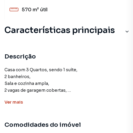
570 m²
útil
Características principais
Descrição
Casa com 3 Quartos, sendo 1 suíte,
2 banheiros,
Sala e cozinha ampla,
2 vagas de garagem cobertas,
area externa com churrasqueira e kitnet,
Ver
mais
Jardim com arvores Frutíferas
Comodidades do imóvel
Casa para Venda em região valorizada do bairro
Quitandinha, em Petrópolis. Não encontrou o que