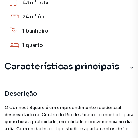
43 m²
total
24 m²
útil
1
banheiro
1
quarto
Características principais
Varanda
Portaria 24h
Descrição
Tomada para Carro Elétrico
O Connect Square é um empreendimento residencial
desenvolvido no Centro do Rio de Janeiro, concebido para
Piscina
quem busca praticidade, mobilidade e conveniência no dia
a dia. Com unidades do tipo studio e apartamentos de 1 e 2
Sala de Academia
quartos, o projeto apresenta plantas inteligentes e