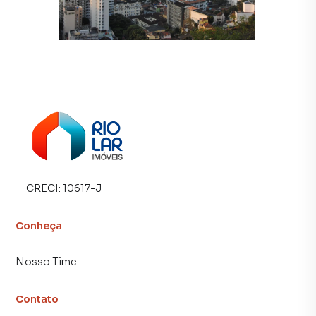
tradicionais. Já vendemos e locamos diversos imóveis em
Rio de Janeiro, especialmente em Centro. Isso porque
temos uma equipe de marketing digital focada em produzir
campanhas específicas para Rio de Janeiro, o que aumenta
muito o número de contatos interessados e tendo como
consequência uma maior chance de vender ou alugar seu
imóvel mais rápido. Contamos também com um time de
programadores, corretores treinados e uma central de
atendimento preparada para atender proprietários e
inquilinos.
CRECI:
10617-J
Conheça
Nosso Time
Contato