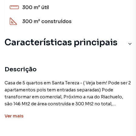
300 m²
útil
300 m²
construídos
Características principais
Descrição
Casa de 5 quartos em Santa Tereza - ( Veja bem! Pode ser 2
apartamentos pois tem entradas separadas) Pode
transformar em comercial, Próximo a rua do Riachuelo,
são 146 Mt2 de área construída e 300 Mt2 no total,
incluindo quintal e terraço. Em localização privilegiada,
Ver
mais
estratégica, próximo aos largo da lapa.
Andar térreo temos varanda fechada, hall interno com