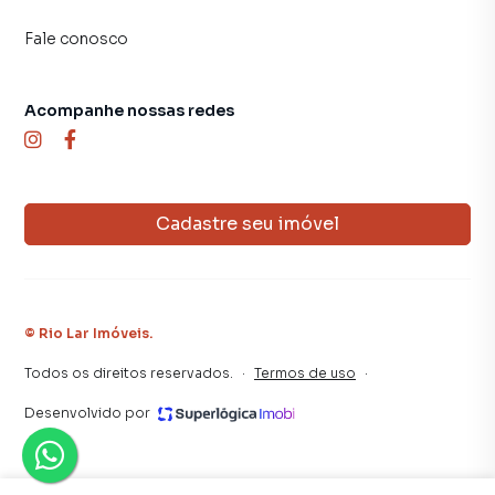
Rio de Janeiro, especialmente em Santa Teresa. Isso
Fale conosco
porque temos uma equipe de marketing digital focada em
produzir campanhas específicas para Rio de Janeiro, o que
aumenta muito o número de contatos interessados e
Acompanhe nossas redes
tendo como consequência uma maior chance de vender ou
alugar seu imóvel mais rápido. Contamos também com um
time de programadores, corretores treinados e uma
central de atendimento preparada para atender
Cadastre seu imóvel
proprietários e inquilinos.
©
Rio Lar Imóveis
.
Todos os direitos reservados.
·
Termos de uso
·
Desenvolvido por