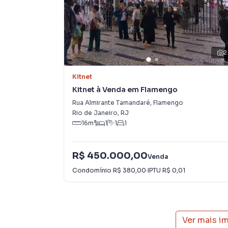
Na Rio Lar Imóveis você consegue vender ou a
imobiliárias tradicionais. Já vendemos e loca
em Flamengo. Isso porque temos uma equipe d
específicas para Rio de Janeiro, o que aumen
como consequência uma maior chance de vend
2
com um time de programadores, corretores tr
atender proprietários e inquilinos.
Kitnet
Kitnet à Venda em Flamengo
Rua Almirante Tamandaré
,
Flamengo
Rio de Janeiro
,
RJ
16
m²
1
1
1
R$ 450.000,00
Venda
Condomínio
R$ 380,00
·
IPTU
R$ 0,01
Ver mais i