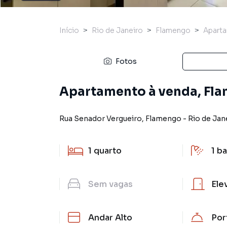
Início
Rio de Janeiro
Flamengo
Apart
Fotos
Apartamento à venda, Fla
Rua Senador Vergueiro
,
Flamengo
-
Rio de Jan
1
quarto
1
ba
Sem
vagas
Ele
Andar Alto
Por