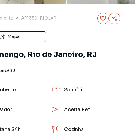
amento
AP1350_RIOLAR
Mapa
mengo, Rio de Janeiro, RJ
eiro
/
RJ
nheiro
25 m²
útil
vador
Aceita Pet
taria 24h
Cozinha