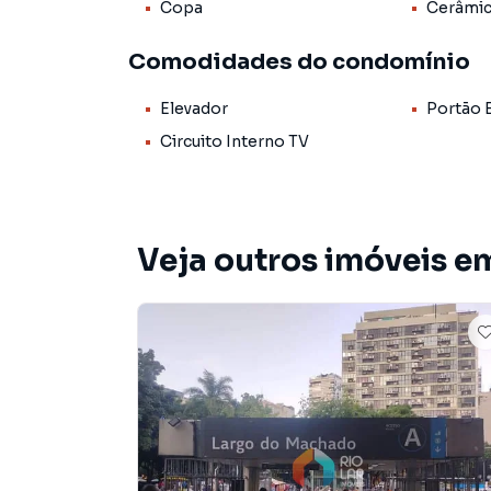
Copa
Cerâmi
Apartamento para Venda em região valorizada 
Comodidades do condomínio
o que procurava ou deseja mais informações 
contato com nossa equipe pelo telefone (21) 
Elevador
Portão 
A Rio Lar Imóveis tem mais opções de apartam
Circuito Interno TV
terrenos, lojas e barracões para venda ou l
lançamentos na planta em Flamengo e em outra
milhares de ofertas para encontrar o imóvel q
Veja outros imóveis e
Negocie seu imóvel de forma totalmente online
você consegue comprar ou alugar um imóvel e
praticidade de fazer tudo online, direto do 
inovadoras para simplificar a relação de prop
imobiliário.
Anuncie seu imóvel! É fácil, rápido e gratuito! 
em diversas cidades do Brasil, incluindo Rio de