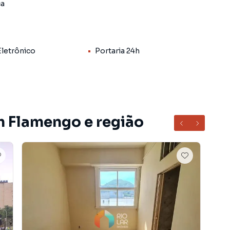
ca
do bairro Flamengo, em Rio de Janeiro. Não encontrou
sobre Apartamento em Rio de Janeiro? Entre em
3950-8850.
Eletrônico
Portaria 24h
entos, casas residenciais e comerciais, sobrados,
ocação, além de empreendimentos em construção ou
s regiões de Rio de Janeiro. Aqui você encontra
ue mais combina com seu estilo de vida.
m Flamengo e região
, com segurança e tranquilidade. Na Rio Lar Imóveis
m Rio de Janeiro mesmo não estando na cidade e com a
seu computador ou smartphone. Nós criamos soluções
rietários, inquilinos e compradores com o mercado
A Rio Lar Imóveis é uma imobiliária digital com imóveis
 Janeiro.