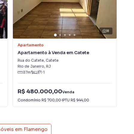
lugar seu imóvel muito mais rápido do que em
mos diversos imóveis em Rio de Janeiro, especialmente
e marketing digital focada em produzir campanhas
ta muito o número de contatos interessados e tendo
er ou alugar seu imóvel mais rápido. Contamos também
18
einados e uma central de atendimento preparada para
Apartamento
Apa
Apartamento à Venda em Catete
Ap
Rua do Catete
,
Catete
Rua
Rio de Janeiro
,
RJ
Rio
37
m²
1
1
R$ 480.000,00
R$
Venda
Condomínio
R$ 700,00
·
IPTU
R$ 944,00
Con
móveis em
Flamengo