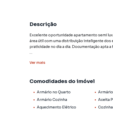
Descrição
Excelente oportunidade apartamento semi luxo localiz
área útil com uma distribuição inteligente dos espaços, totalmente residencial que O
praticidade no dia a dia. Documentação apta a
O preço do imóvel está sujeito à mudança sem 
Ver
mais
Não encontrou o que procurava ou deseja mai
Janeiro?
Comodidades do imóvel
Entre em contato com nossa equipe pelo tele
Armário no Quarto
Armário
📧 contato@riolarimoveis.com.br
🌐 www.riolarimoveis.com.br
Armário Cozinha
Aceita 
📞 (21) 3950-8850.
Aquecimento Elétrico
Cozinha