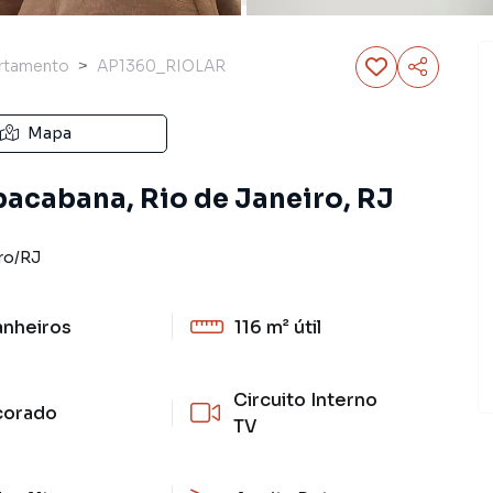
rtamento
AP1360_RIOLAR
Mapa
acabana, Rio de Janeiro, RJ
ro
/
RJ
anheiros
116 m²
útil
Circuito Interno
corado
TV