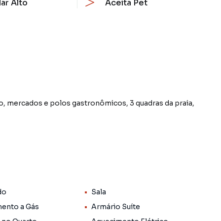
ar Alto
Aceita Pet
o, mercados e polos gastronômicos, 3 quadras da praia,
lto, todo reformado, tanto hidráulica quanto a elétrica,
 banheiros, sendo 1 social, cozinha americana, área de
do
Sala
ento a Gás
Armário Suíte