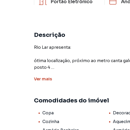
Portão Eletrônico
And
Descrição
Rio Lar apresenta:
ótima localização, próximo ao metro canta gal
posto 4
Ver
mais
excelente apartamento, claro e arejado, andar a
composto por:
Comodidades do imóvel
sala ampla, 3 quartos sendo 2 suítes, ao todo 3
serviço e dependência completa
Copa
Decora
Obs: portaria de 07:00 as 20:00
Cozinha
Aquecim