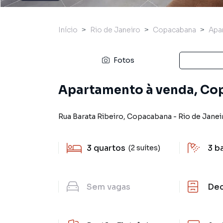
Início
Rio de Janeiro
Copacabana
Apa
Fotos
Apartamento à venda, Cop
Rua Barata Ribeiro
,
Copacabana
-
Rio de Janei
3
quartos
3
b
(2 suítes)
Sem
vagas
De