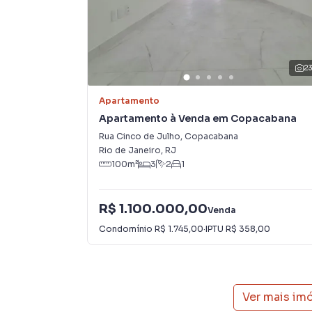
Na Rio Lar Imóveis você consegue vender ou a
imobiliárias tradicionais. Já vendemos e loca
em Copacabana. Isso porque temos uma equipe
específicas para Rio de Janeiro, o que aumen
como consequência uma maior chance de vend
2
com um time de programadores, corretores tr
atender proprietários e inquilinos.
Apartamento
Apartamento à Venda em Copacabana
Rua Cinco de Julho
,
Copacabana
Rio de Janeiro
,
RJ
100
m²
3
2
1
R$ 1.100.000,00
Venda
Condomínio
R$ 1.745,00
·
IPTU
R$ 358,00
Ver mais im