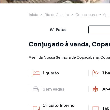
Início
Rio de Janeiro
Copacabana
Apa
Fotos
Conjugado à venda, Copac
Avenida Nossa Senhora de Copacabana
,
Copa
1
quarto
1
ba
Sem
vagas
Ar-
Circuito Interno
Táb