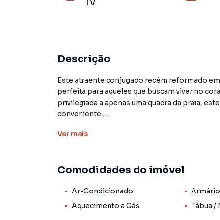
TV
Descrição
Este atraente conjugado recém reformado em 
perfeita para aqueles que buscam viver no cora
privilegiada a apenas uma quadra da praia, este
conveniente.
Ver
mais
Além de contar com uma infraestrutura complet
banheiro, e aquecimento a gás. O imóvel é idea
da agitada e cosmopolita vida em Copacabana
Comodidades do imóvel
O condomínio oferece toda a segurança e como
Ar-Condicionado
Armário
elevador, circuito interno de TV e portão elet
do famoso Copacabana Palace e do comércio loc
Aquecimento a Gás
Tábua /
conveniente.