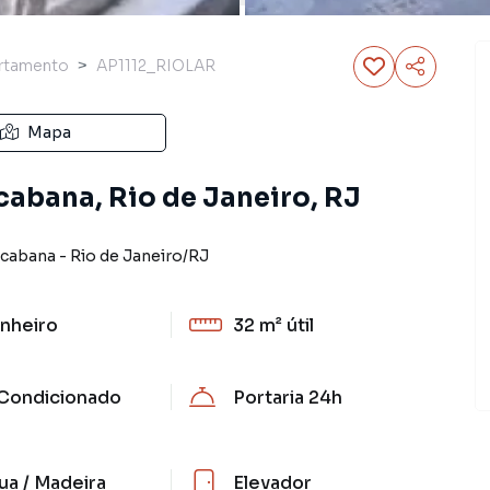
rtamento
AP1112_RIOLAR
Mapa
abana, Rio de Janeiro, RJ
cabana
-
Rio de Janeiro
/
RJ
nheiro
32 m²
útil
Condicionado
Portaria 24h
ua / Madeira
Elevador