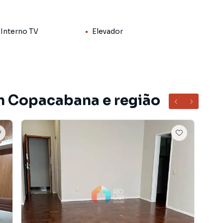
aviso prévio, conforme solicitação do proprietário.
 Interno TV
Elevador
s informações sobre Casas ou Apartamentos no Rio de
fone:
m Copacabana e região
 do bairro Copacabana, em Rio de Janeiro. Não
formações sobre Apartamento em Rio de Janeiro? Entre
21) 3950-8850.
entos, casas residenciais e comerciais, sobrados,
ocação, além de empreendimentos em construção ou
ras regiões de Rio de Janeiro. Aqui você encontra