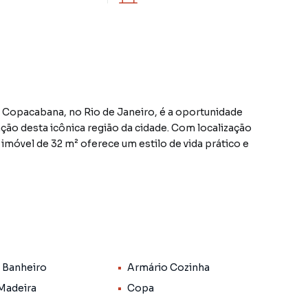
Copacabana, no Rio de Janeiro, é a oportunidade
ção desta icônica região da cidade. Com localização
 imóvel de 32 m² oferece um estilo de vida prático e
a, incluindo ar-condicionado, armários na cozinha e no
l para um casal ou pessoa solteira que deseja desfrutar
.
didade que você precisa, com portaria 24 horas,
 Banheiro
Armário Cozinha
rônico. Você poderá aproveitar a proximidade do metrô,
al, tornando a sua rotina ainda mais prática e
 Madeira
Copa