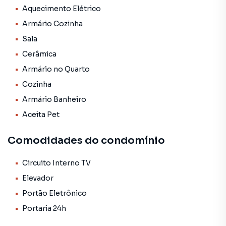
conforto no dia a dia.
Aquecimento Elétrico
Armário Cozinha
💎 Excelente opção para morar ou investir!
Sala
Tudo isso em um dos bairros mais desejados do Rio de
Cerâmica
Janeiro!
Armário no Quarto
🛋️ Apartamento vendido PORTEIRA FECHADA:
Cozinha
✔️ Geladeira
Armário Banheiro
✔️ Micro-ondas
✔️ Máquina de lavar
Aceita Pet
✔️ Cama box baú
✔️ Sofá
Comodidades do condomínio
✔️ Rack
✔️ Guarda roupa
Circuito Interno TV
✔️ Armários na cozinha
Elevador
✔️ Ventilador de teto
Portão Eletrônico
✔️ Exaustor
Portaria 24h