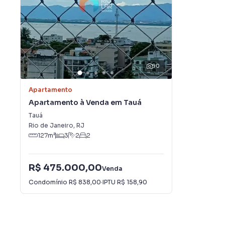
90
Apartamento
Apartamento à Venda em Tauá
Tauá
Rio de Janeiro
,
RJ
127
m²
3
2
2
R$ 475.000,00
Venda
Condomínio
R$ 838,00
·
IPTU
R$ 158,90