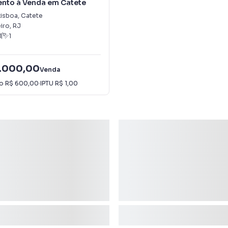
nto à Venda em Catete
Lisboa
,
Catete
iro
,
RJ
1
1
.000,00
Venda
io
R$ 600,00
·
IPTU
R$ 1,00