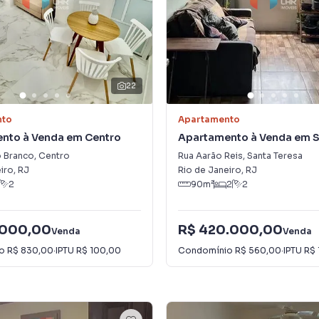
22
nto
Apartamento
nto à Venda em Centro
Apartamento à Venda em 
Teresa
o Branco
,
Centro
Rua Aarão Reis
,
Santa Teresa
iro
,
RJ
Rio de Janeiro
,
RJ
2
90
m²
2
2
.000,00
R$ 420.000,00
Venda
Venda
io
R$ 830,00
·
IPTU
R$ 100,00
Condomínio
R$ 560,00
·
IPTU
R$ 