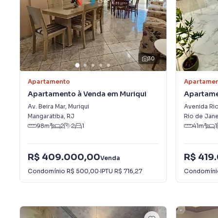
30
Apartamento
Apartame
Apartamento à Venda em Muriqui
Apartame
Av. Beira Mar
,
Muriqui
Avenida Ri
Mangaratiba
,
RJ
Rio de Jane
98
m²
2
2
1
41
m²
1
R$ 409.000,00
R$ 419
Venda
Condomínio
R$ 500,00
·
IPTU
R$ 716,27
Condomín