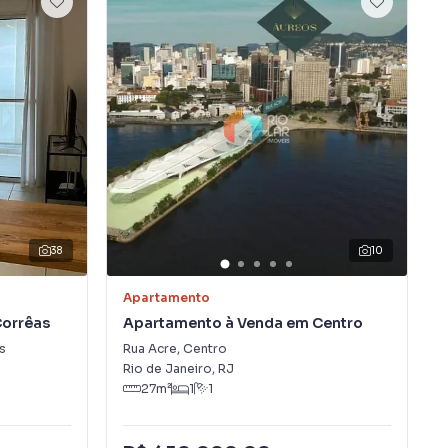
38
10
Apartamento
Corrêas
Apartamento à Venda em Centro
s
Rua Acre
,
Centro
Rio de Janeiro
,
RJ
27
m²
1
1