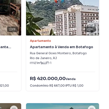
22
16
Apartamento
Santa
Apartamento à Venda em Botafogo
Rua General Goes Monteiro
,
Botafogo
Rio de Janeiro
,
RJ
21
m²
1
1
R$ 420.000,00
Venda
121,00
Condomínio
R$ 667,00
·
IPTU
R$ 1,00