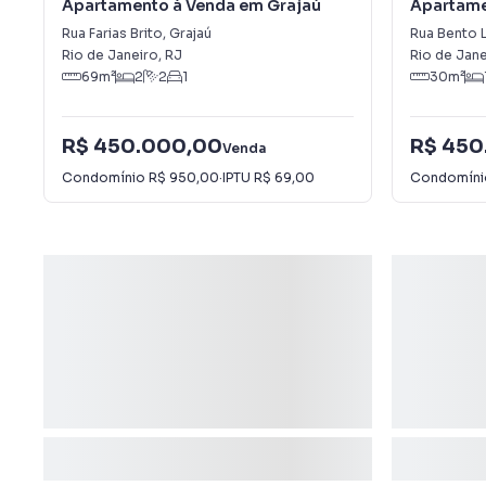
Apartamento à Venda em Grajaú
Apartame
Rua Farias Brito
,
Grajaú
Rua Bento 
Rio de Janeiro
,
RJ
Rio de Jane
69
m²
2
2
1
30
m²
R$ 450.000,00
R$ 450
Venda
Condomínio
R$ 950,00
·
IPTU
R$ 69,00
Condomín