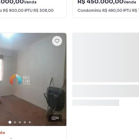
.000,00
R$ 450.000,00
Venda
Venda
io
R$ 900,00
·
IPTU
R$ 308,00
Condomínio
R$ 490,00
·
IPTU
R$ 
14
nto