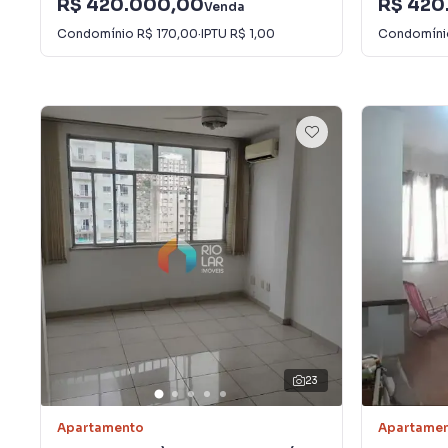
R$ 420.000,00
R$ 420
Venda
Condomínio
R$ 170,00
·
IPTU
R$ 1,00
Condomín
23
Apartamento
Apartame