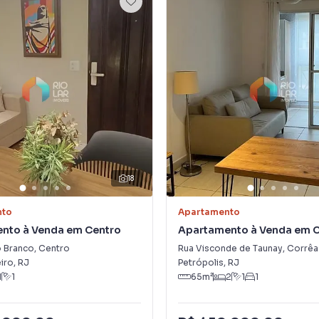
18
nto
Apartamento
nto à Venda em Centro
Apartamento à Venda em 
o Branco
,
Centro
Rua Visconde de Taunay
,
Corrêa
iro
,
RJ
Petrópolis
,
RJ
1
1
65
m²
2
1
1