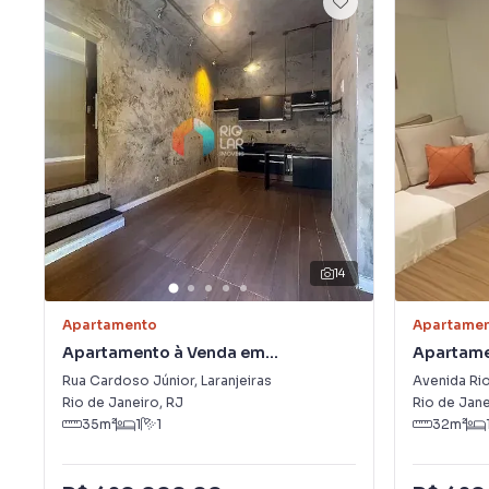
14
Apartamento
Apartame
Apartamento à Venda em
Apartame
Laranjeiras
Rua Cardoso Júnior
,
Laranjeiras
Avenida Ri
Rio de Janeiro
,
RJ
Rio de Jane
35
m²
1
1
32
m²